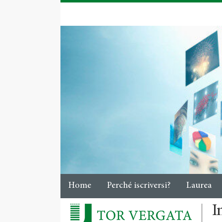
Home
Perché iscriversi?
Laurea
I