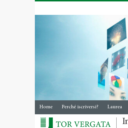
Home
Perché iscriversi?
Laurea
I