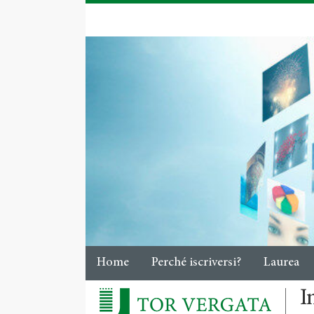
Home
Perché iscriversi?
Laurea
I