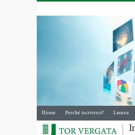
Home
Perché iscriversi?
Laurea
I