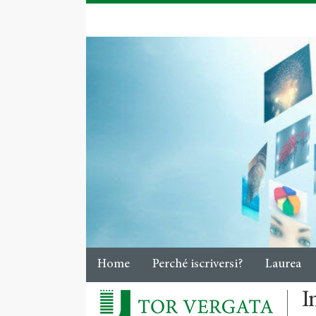
Home
Perché iscriversi?
Laurea
I