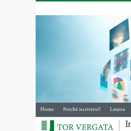
Home
Perché iscriversi?
Laurea
I