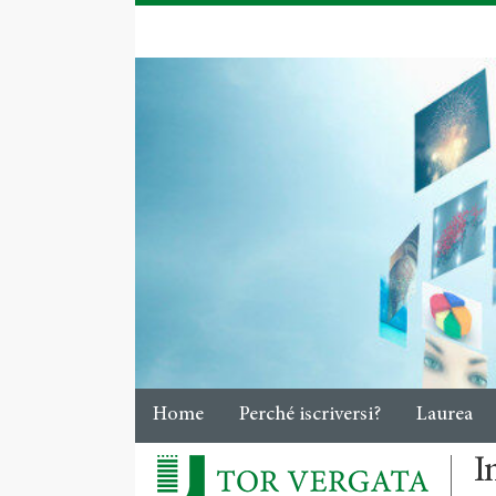
Home
Perché iscriversi?
Laurea
I