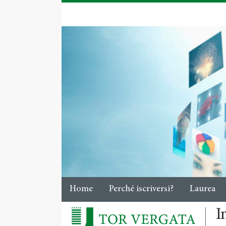
Home
Perché iscriversi?
Laurea
I