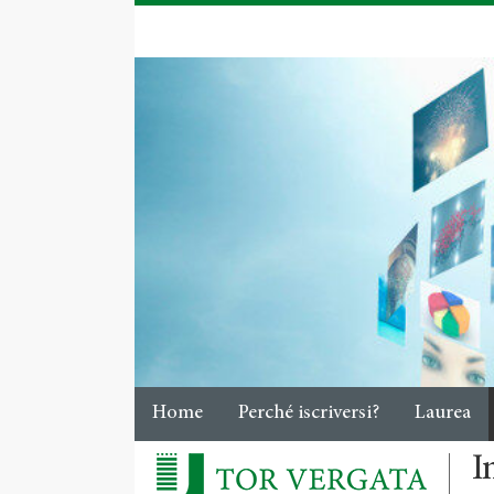
Home
Perché iscriversi?
Laurea
I