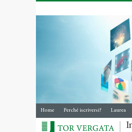
Home
Perché iscriversi?
Laurea
I