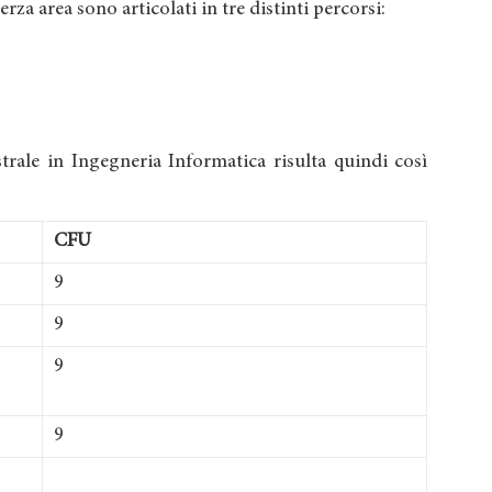
za area sono articolati in tre distinti percorsi:
trale in Ingegneria Informatica risulta quindi così
CFU
9
9
9
9