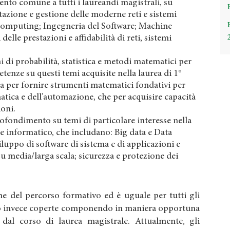
to comune a tutti i laureandi magistrali, su
azione e gestione delle moderne reti e sistemi
 computing; Ingegneria del Software; Machine
lle prestazioni e affidabilità di reti, sistemi
 di probabilità, statistica e metodi matematici per
etenze su questi temi acquisite nella laurea di 1°
ia per fornire strumenti matematici fondativi per
atica e dell’automazione, che per acquisire capacità
ioni.
rofondimento su temi di particolare interesse nella
informatico, che includano: Big data e Data
iluppo di software di sistema e di applicazioni e
i su media/larga scala; sicurezza e protezione dei
ne del percorso formativo ed è uguale per tutti gli
no invece coperte componendo in maniera opportuna
dal corso di laurea magistrale. Attualmente, gli