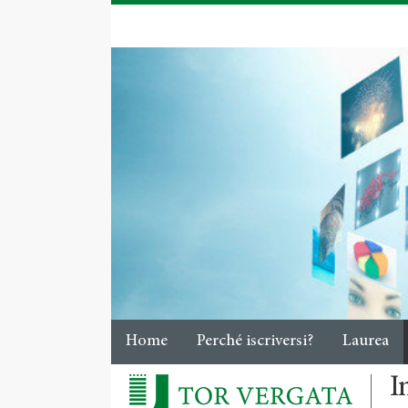
Home
Perché iscriversi?
Laurea
I