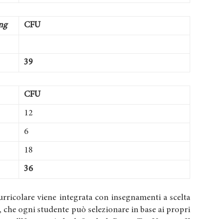
ng
CFU
39
CFU
12
6
18
36
urricolare viene integrata con insegnamenti a scelta
), che ogni studente può selezionare in base ai propri