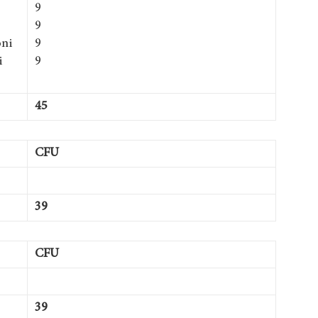
9
9
oni
9
i
9
45
CFU
39
CFU
39