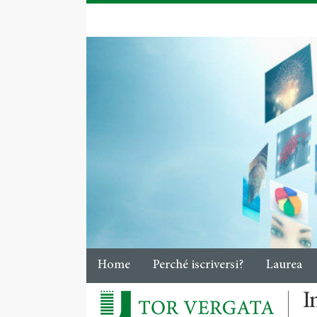
Home
Perché iscriversi?
Laurea
I