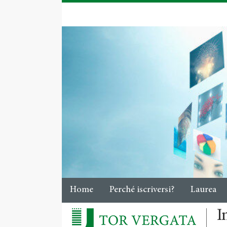
Home
Perché iscriversi?
Laurea
I