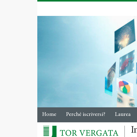
Home
Perché iscriversi?
Laurea
I