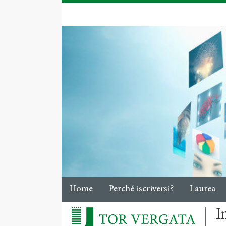
Home
Perché iscriversi?
Laurea
I