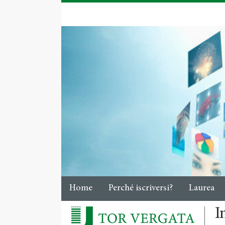
Home
Perché iscriversi?
Laurea
I