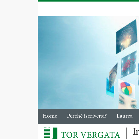
Home
Perché iscriversi?
Laurea
I