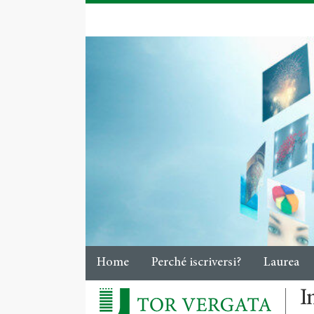
Home
Perché iscriversi?
Laurea
I