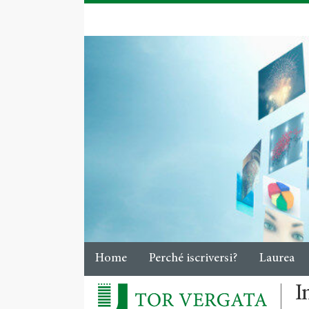
Home
Perché iscriversi?
Laurea
I