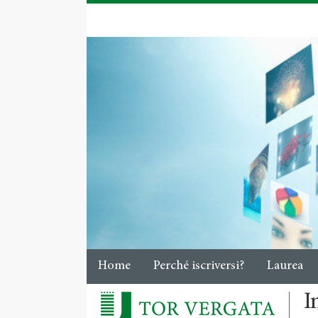
Home
Perché iscriversi?
Laurea
I