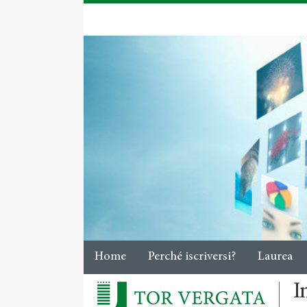
Home
Perché iscriversi?
Laurea
I