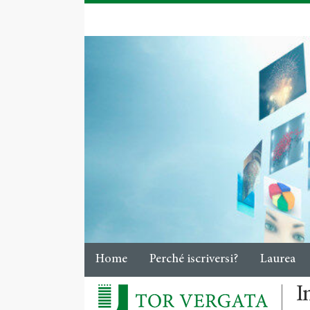
Home
Perché iscriversi?
Laurea
I