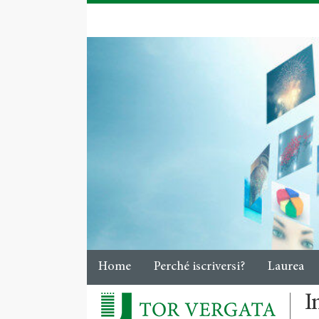
Home
Perché iscriversi?
Laurea
I