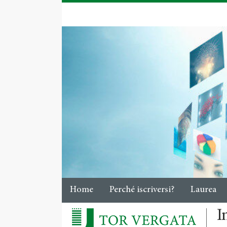
Home
Perché iscriversi?
Laurea
I