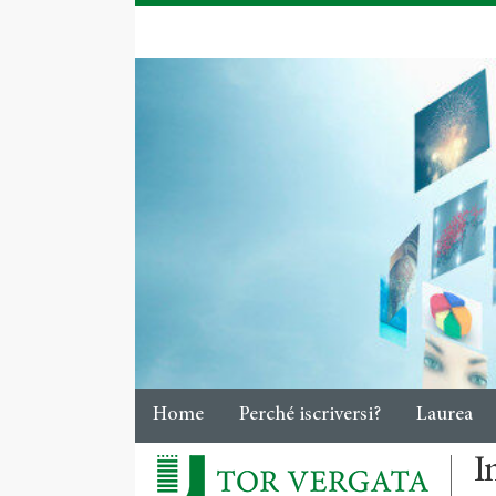
Home
Perché iscriversi?
Laurea
I