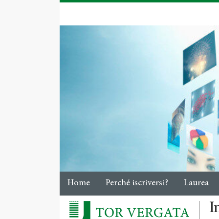
Home
Perché iscriversi?
Laurea
I