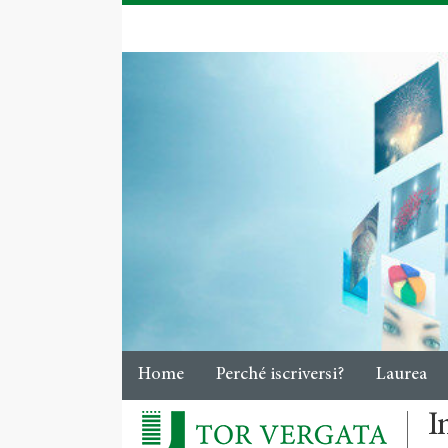
Home
Perché iscriversi?
Laurea
I