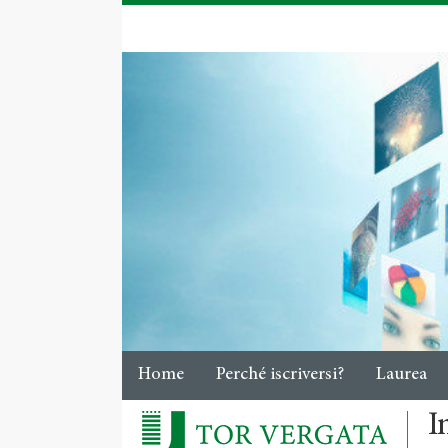
Home
Perché iscriversi?
Laurea
I