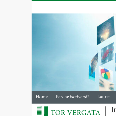
Home
Perché iscriversi?
Laurea
I