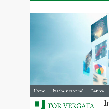
Home
Perché iscriversi?
Laurea
I