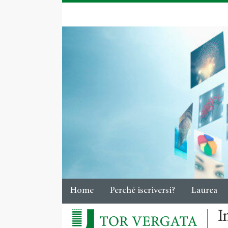
Home
Perché iscriversi?
Laurea
I