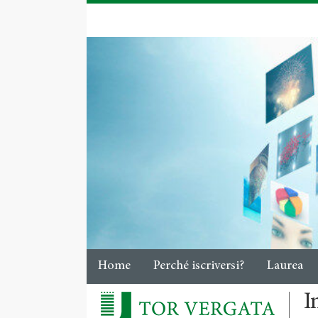
Home
Perché iscriversi?
Laurea
I