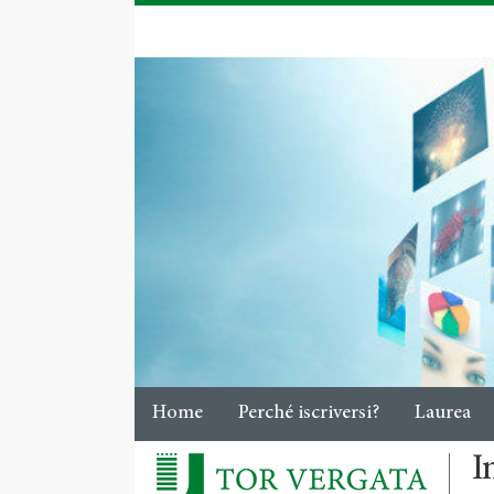
Home
Perché iscriversi?
Laurea
I