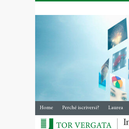
Home
Perché iscriversi?
Laurea
I