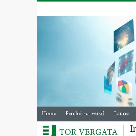
Home
Perché iscriversi?
Laurea
I