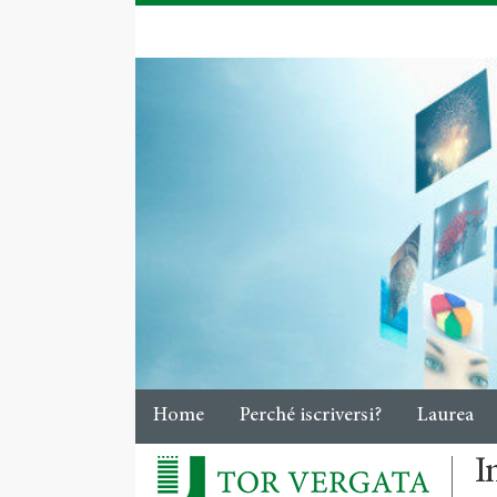
Home
Perché iscriversi?
Laurea
I