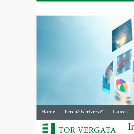
Home
Perché iscriversi?
Laurea
I