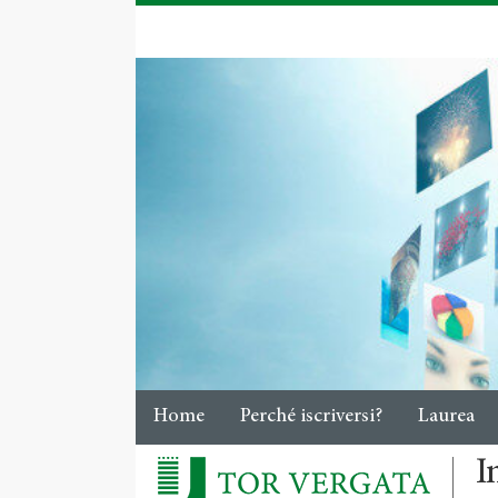
Home
Perché iscriversi?
Laurea
I