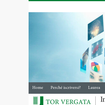
Home
Perché iscriversi?
Laurea
I