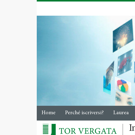
Home
Perché iscriversi?
Laurea
I