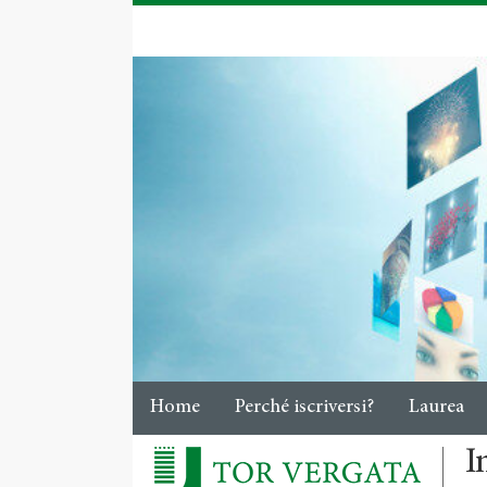
Home
Perché iscriversi?
Laurea
I